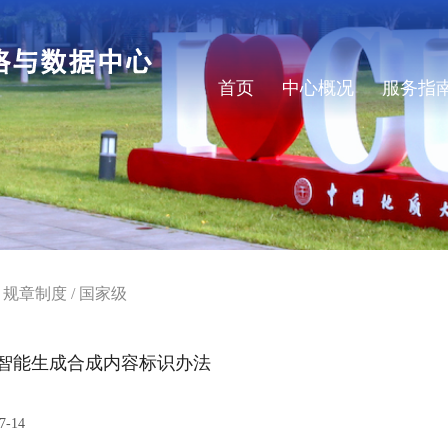
首页
中心概况
服务指
/
规章制度
/
国家级
智能生成合成内容标识办法
7-14